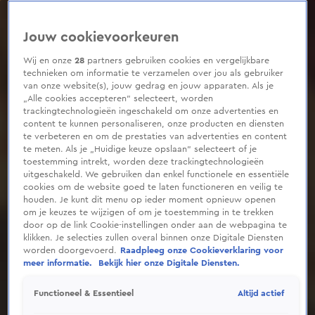
0
seconds
of
Jouw cookievoorkeuren
15
seconds
Wij en onze
28
partners gebruiken cookies en vergelijkbare
technieken om informatie te verzamelen over jou als gebruiker
van onze website(s), jouw gedrag en jouw apparaten. Als je
„Alle cookies accepteren” selecteert, worden
trackingtechnologieën ingeschakeld om onze advertenties en
content te kunnen personaliseren, onze producten en diensten
te verbeteren en om de prestaties van advertenties en content
te meten. Als je „Huidige keuze opslaan” selecteert of je
toestemming intrekt, worden deze trackingtechnologieën
uitgeschakeld. We gebruiken dan enkel functionele en essentiële
cookies om de website goed te laten functioneren en veilig te
houden. Je kunt dit menu op ieder moment opnieuw openen
om je keuzes te wijzigen of om je toestemming in te trekken
door op de link Cookie-instellingen onder aan de webpagina te
klikken. Je selecties zullen overal binnen onze Digitale Diensten
worden doorgevoerd.
Raadpleeg onze Cookieverklaring voor
meer informatie.
Bekijk hier onze Digitale Diensten.
Altijd actief
Functioneel & Essentieel