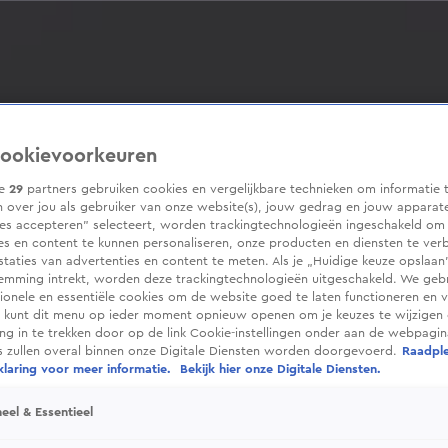
ookievoorkeuren
ze
29
partners gebruiken cookies en vergelijkbare technieken om informatie 
 over jou als gebruiker van onze website(s), jouw gedrag en jouw apparaten
ies accepteren” selecteert, worden trackingtechnologieën ingeschakeld om
es en content te kunnen personaliseren, onze producten en diensten te ver
taties van advertenties en content te meten. Als je „Huidige keuze opslaan”
temming intrekt, worden deze trackingtechnologieën uitgeschakeld. We geb
tionele en essentiële cookies om de website goed te laten functioneren en ve
 kunt dit menu op ieder moment opnieuw openen om je keuzes te wijzigen 
g in te trekken door op de link Cookie-instellingen onder aan de webpagina
es zullen overal binnen onze Digitale Diensten worden doorgevoerd.
Raadpl
laring voor meer informatie.
Bekijk hier onze Digitale Diensten.
eel & Essentieel