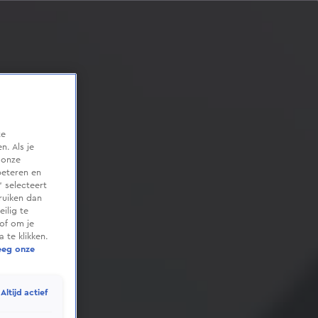
te
. Als je
 onze
beteren en
 selecteert
ruiken dan
ilig te
of om je
 te klikken.
eeg onze
Altijd actief