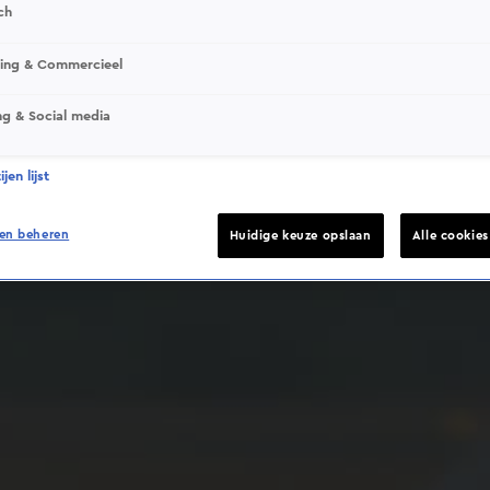
ch
sing & Commercieel
ng & Social media
Deze video is niet beschikbaar op je huidige locatie
jen lijst
en beheren
Huidige keuze opslaan
Alle cookie