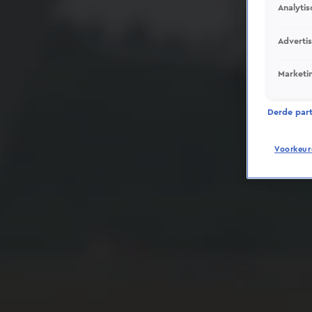
Analytis
Adverti
Marketi
Derde parti
Voorkeur