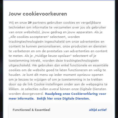
0
seconds
of
Jouw cookievoorkeuren
5
minutes,
11
Wij en onze
29
partners gebruiken cookies en vergelijkbare
seconds
technieken om informatie te verzamelen over jou als gebruiker
van onze website(s), jouw gedrag en jouw apparaten. Als je
„Alle cookies accepteren” selecteert, worden
trackingtechnologieën ingeschakeld om onze advertenties en
content te kunnen personaliseren, onze producten en diensten
te verbeteren en om de prestaties van advertenties en content
te meten. Als je „Huidige keuze opslaan” selecteert of je
toestemming intrekt, worden deze trackingtechnologieën
uitgeschakeld. We gebruiken dan enkel functionele en essentiële
cookies om de website goed te laten functioneren en veilig te
houden. Je kunt dit menu op ieder moment opnieuw openen
om je keuzes te wijzigen of om je toestemming in te trekken
door op de link Cookie-instellingen onder aan de webpagina te
klikken. Je selecties zullen overal binnen onze Digitale Diensten
worden doorgevoerd.
Raadpleeg onze Cookieverklaring voor
meer informatie.
Bekijk hier onze Digitale Diensten.
Altijd actief
Functioneel & Essentieel