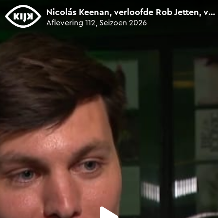
0
seconds
Nicolás Keenan, verloofde Rob Jetten, vertelt over L'HOMO-cover
of
Aflevering 112, Seizoen 2026
31
seconds