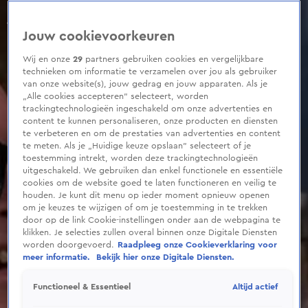
0
seconds
of
Jouw cookievoorkeuren
3
minutes,
3
Wij en onze
29
partners gebruiken cookies en vergelijkbare
seconds
technieken om informatie te verzamelen over jou als gebruiker
van onze website(s), jouw gedrag en jouw apparaten. Als je
„Alle cookies accepteren” selecteert, worden
trackingtechnologieën ingeschakeld om onze advertenties en
content te kunnen personaliseren, onze producten en diensten
te verbeteren en om de prestaties van advertenties en content
te meten. Als je „Huidige keuze opslaan” selecteert of je
toestemming intrekt, worden deze trackingtechnologieën
uitgeschakeld. We gebruiken dan enkel functionele en essentiële
cookies om de website goed te laten functioneren en veilig te
houden. Je kunt dit menu op ieder moment opnieuw openen
om je keuzes te wijzigen of om je toestemming in te trekken
door op de link Cookie-instellingen onder aan de webpagina te
klikken. Je selecties zullen overal binnen onze Digitale Diensten
worden doorgevoerd.
Raadpleeg onze Cookieverklaring voor
meer informatie.
Bekijk hier onze Digitale Diensten.
Altijd actief
Functioneel & Essentieel