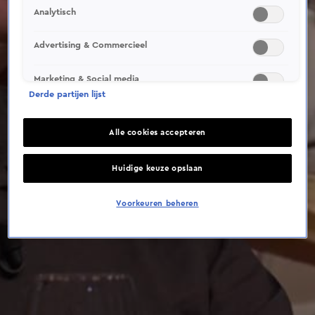
This video file cannot be
Analytisch
played.
(Error Code: 232011)
Advertising & Commercieel
Marketing & Social media
Derde partijen lijst
Alle cookies accepteren
Huidige keuze opslaan
Voorkeuren beheren