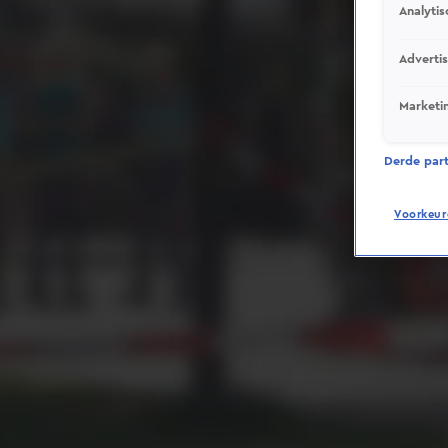
Analytis
Adverti
Marketi
Derde parti
Voorkeur