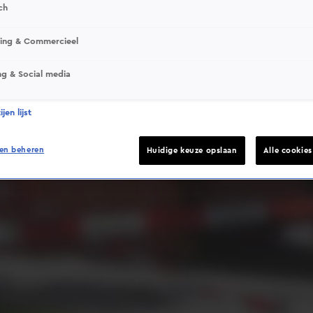
ch
sing & Commercieel
ng & Social media
Deze video is niet beschikbaar op je huidige locatie
jen lijst
en beheren
Huidige keuze opslaan
Alle cookie