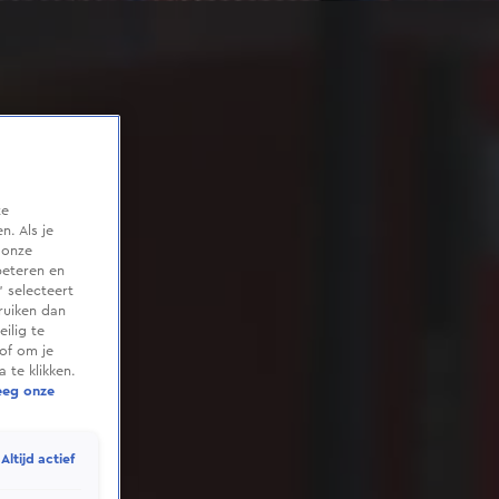
te
. Als je
 onze
beteren en
 selecteert
ruiken dan
ilig te
of om je
 te klikken.
eeg onze
Altijd actief