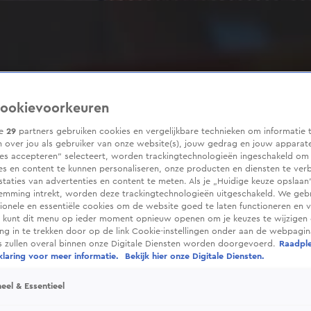
ookievoorkeuren
ze
29
partners gebruiken cookies en vergelijkbare technieken om informatie 
 over jou als gebruiker van onze website(s), jouw gedrag en jouw apparaten
ies accepteren” selecteert, worden trackingtechnologieën ingeschakeld om
es en content te kunnen personaliseren, onze producten en diensten te ver
taties van advertenties en content te meten. Als je „Huidige keuze opslaan”
temming intrekt, worden deze trackingtechnologieën uitgeschakeld. We geb
tionele en essentiële cookies om de website goed te laten functioneren en ve
 kunt dit menu op ieder moment opnieuw openen om je keuzes te wijzigen 
g in te trekken door op de link Cookie-instellingen onder aan de webpagina
es zullen overal binnen onze Digitale Diensten worden doorgevoerd.
Raadpl
laring voor meer informatie.
Bekijk hier onze Digitale Diensten.
eel & Essentieel