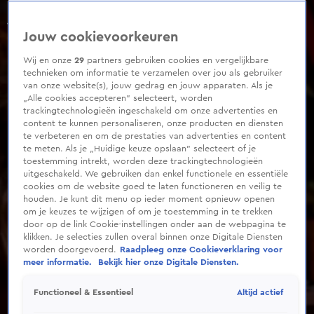
0
seconds
of
Jouw cookievoorkeuren
1
minute,
40
Wij en onze
29
partners gebruiken cookies en vergelijkbare
seconds
technieken om informatie te verzamelen over jou als gebruiker
van onze website(s), jouw gedrag en jouw apparaten. Als je
„Alle cookies accepteren” selecteert, worden
trackingtechnologieën ingeschakeld om onze advertenties en
content te kunnen personaliseren, onze producten en diensten
te verbeteren en om de prestaties van advertenties en content
te meten. Als je „Huidige keuze opslaan” selecteert of je
toestemming intrekt, worden deze trackingtechnologieën
uitgeschakeld. We gebruiken dan enkel functionele en essentiële
cookies om de website goed te laten functioneren en veilig te
houden. Je kunt dit menu op ieder moment opnieuw openen
om je keuzes te wijzigen of om je toestemming in te trekken
door op de link Cookie-instellingen onder aan de webpagina te
klikken. Je selecties zullen overal binnen onze Digitale Diensten
worden doorgevoerd.
Raadpleeg onze Cookieverklaring voor
meer informatie.
Bekijk hier onze Digitale Diensten.
Altijd actief
Functioneel & Essentieel