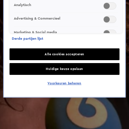
This video file cannot be
Analytisch
played.
(Error Code: 232011)
Advertising & Commercieel
Marketing & Social media
Derde partijen lijst
Alle cookies accepteren
Huidige keuze opslaan
Voorkeuren beheren