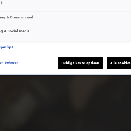
ch
sing & Commercieel
ng & Social media
Deze video is niet beschikbaar op je huidige locatie
jen lijst
en beheren
Huidige keuze opslaan
Alle cookie