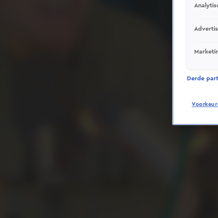
Analytis
Adverti
Marketi
Derde parti
Voorkeur