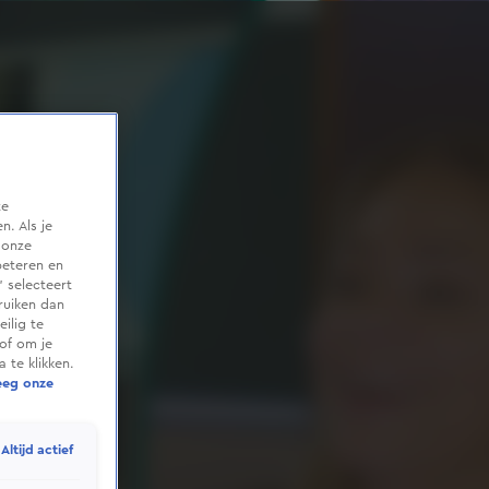
te
. Als je
 onze
beteren en
 selecteert
ruiken dan
ilig te
of om je
 te klikken.
eeg onze
Altijd actief