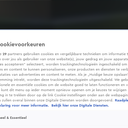
ookievoorkeuren
ze
29
partners gebruiken cookies en vergelijkbare technieken om informatie 
 over jou als gebruiker van onze website(s), jouw gedrag en jouw apparaten
ies accepteren” selecteert, worden trackingtechnologieën ingeschakeld om
es en content te kunnen personaliseren, onze producten en diensten te ver
taties van advertenties en content te meten. Als je „Huidige keuze opslaan”
temming intrekt, worden deze trackingtechnologieën uitgeschakeld. We geb
tionele en essentiële cookies om de website goed te laten functioneren en ve
 kunt dit menu op ieder moment opnieuw openen om je keuzes te wijzigen 
g in te trekken door op de link Cookie-instellingen onder aan de webpagina
es zullen overal binnen onze Digitale Diensten worden doorgevoerd.
Raadpl
laring voor meer informatie.
Bekijk hier onze Digitale Diensten.
eel & Essentieel