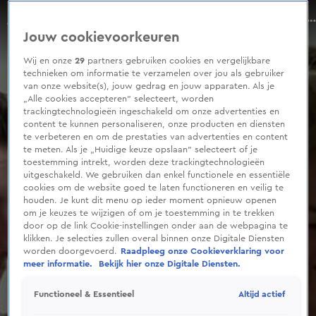
0
seconds
Tranen om Amsterdam: stel moet voor koophuis naar Lelystad
of
Aflevering 63, Seizoen 2025
Jouw cookievoorkeuren
4
minutes,
28
Wij en onze
29
partners gebruiken cookies en vergelijkbare
seconds
technieken om informatie te verzamelen over jou als gebruiker
van onze website(s), jouw gedrag en jouw apparaten. Als je
„Alle cookies accepteren” selecteert, worden
trackingtechnologieën ingeschakeld om onze advertenties en
content te kunnen personaliseren, onze producten en diensten
te verbeteren en om de prestaties van advertenties en content
te meten. Als je „Huidige keuze opslaan” selecteert of je
toestemming intrekt, worden deze trackingtechnologieën
uitgeschakeld. We gebruiken dan enkel functionele en essentiële
cookies om de website goed te laten functioneren en veilig te
houden. Je kunt dit menu op ieder moment opnieuw openen
om je keuzes te wijzigen of om je toestemming in te trekken
door op de link Cookie-instellingen onder aan de webpagina te
klikken. Je selecties zullen overal binnen onze Digitale Diensten
worden doorgevoerd.
Raadpleeg onze Cookieverklaring voor
meer informatie.
Bekijk hier onze Digitale Diensten.
Altijd actief
Functioneel & Essentieel