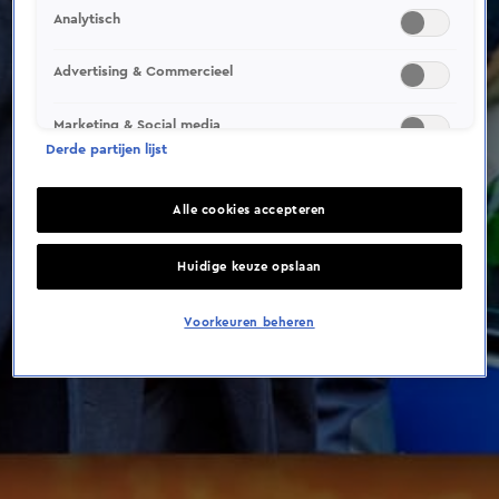
This video file cannot be
Analytisch
played.
(Error Code: 232011)
Advertising & Commercieel
Marketing & Social media
Derde partijen lijst
Alle cookies accepteren
Huidige keuze opslaan
Voorkeuren beheren