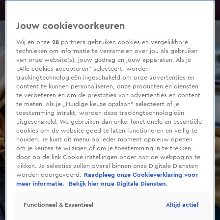
0
seconds
of
Jouw cookievoorkeuren
36
seconds
Wij en onze
28
partners gebruiken cookies en vergelijkbare
technieken om informatie te verzamelen over jou als gebruiker
van onze website(s), jouw gedrag en jouw apparaten. Als je
„Alle cookies accepteren” selecteert, worden
trackingtechnologieën ingeschakeld om onze advertenties en
content te kunnen personaliseren, onze producten en diensten
te verbeteren en om de prestaties van advertenties en content
te meten. Als je „Huidige keuze opslaan” selecteert of je
toestemming intrekt, worden deze trackingtechnologieën
uitgeschakeld. We gebruiken dan enkel functionele en essentiële
cookies om de website goed te laten functioneren en veilig te
houden. Je kunt dit menu op ieder moment opnieuw openen
om je keuzes te wijzigen of om je toestemming in te trekken
door op de link Cookie-instellingen onder aan de webpagina te
klikken. Je selecties zullen overal binnen onze Digitale Diensten
worden doorgevoerd.
Raadpleeg onze Cookieverklaring voor
meer informatie.
Bekijk hier onze Digitale Diensten.
Altijd actief
Functioneel & Essentieel