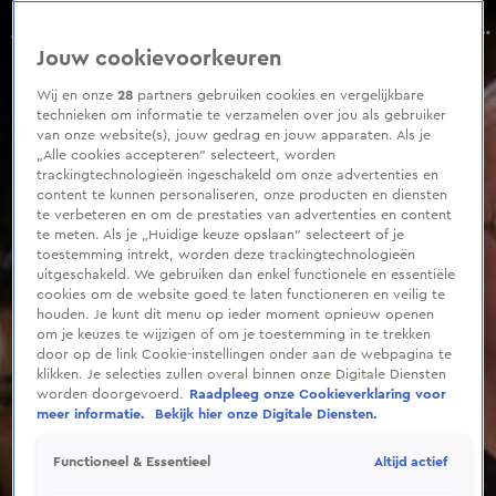
0
seconds
Afval en vogelpoep: buren helemaal klaar met eikenboom!
of
Aflevering 5, Seizoen 10
Jouw cookievoorkeuren
4
minutes,
22
Wij en onze
28
partners gebruiken cookies en vergelijkbare
seconds
technieken om informatie te verzamelen over jou als gebruiker
van onze website(s), jouw gedrag en jouw apparaten. Als je
„Alle cookies accepteren” selecteert, worden
trackingtechnologieën ingeschakeld om onze advertenties en
content te kunnen personaliseren, onze producten en diensten
te verbeteren en om de prestaties van advertenties en content
te meten. Als je „Huidige keuze opslaan” selecteert of je
toestemming intrekt, worden deze trackingtechnologieën
uitgeschakeld. We gebruiken dan enkel functionele en essentiële
cookies om de website goed te laten functioneren en veilig te
houden. Je kunt dit menu op ieder moment opnieuw openen
om je keuzes te wijzigen of om je toestemming in te trekken
door op de link Cookie-instellingen onder aan de webpagina te
klikken. Je selecties zullen overal binnen onze Digitale Diensten
worden doorgevoerd.
Raadpleeg onze Cookieverklaring voor
meer informatie.
Bekijk hier onze Digitale Diensten.
Altijd actief
Functioneel & Essentieel