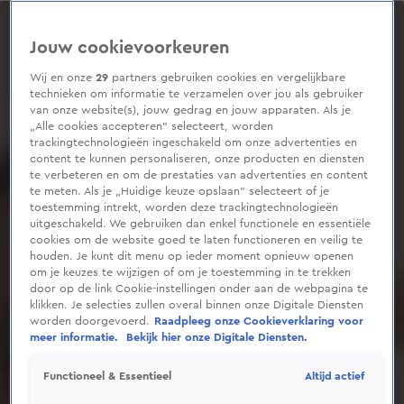
0
seconds
of
Jouw cookievoorkeuren
1
minute,
18
Wij en onze
29
partners gebruiken cookies en vergelijkbare
seconds
technieken om informatie te verzamelen over jou als gebruiker
van onze website(s), jouw gedrag en jouw apparaten. Als je
„Alle cookies accepteren” selecteert, worden
trackingtechnologieën ingeschakeld om onze advertenties en
content te kunnen personaliseren, onze producten en diensten
te verbeteren en om de prestaties van advertenties en content
te meten. Als je „Huidige keuze opslaan” selecteert of je
toestemming intrekt, worden deze trackingtechnologieën
uitgeschakeld. We gebruiken dan enkel functionele en essentiële
cookies om de website goed te laten functioneren en veilig te
houden. Je kunt dit menu op ieder moment opnieuw openen
om je keuzes te wijzigen of om je toestemming in te trekken
door op de link Cookie-instellingen onder aan de webpagina te
klikken. Je selecties zullen overal binnen onze Digitale Diensten
worden doorgevoerd.
Raadpleeg onze Cookieverklaring voor
meer informatie.
Bekijk hier onze Digitale Diensten.
Altijd actief
Functioneel & Essentieel