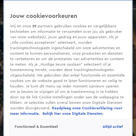
0
seconds
Prins William gaat meedoen met een bekend reisprogramma
of
Aflevering 271, Seizoen 2025
Jouw cookievoorkeuren
2
minutes,
21
Wij en onze
29
partners gebruiken cookies en vergelijkbare
seconds
technieken om informatie te verzamelen over jou als gebruiker
van onze website(s), jouw gedrag en jouw apparaten. Als je
„Alle cookies accepteren” selecteert, worden
trackingtechnologieën ingeschakeld om onze advertenties en
content te kunnen personaliseren, onze producten en diensten
te verbeteren en om de prestaties van advertenties en content
te meten. Als je „Huidige keuze opslaan” selecteert of je
toestemming intrekt, worden deze trackingtechnologieën
uitgeschakeld. We gebruiken dan enkel functionele en essentiële
cookies om de website goed te laten functioneren en veilig te
houden. Je kunt dit menu op ieder moment opnieuw openen
om je keuzes te wijzigen of om je toestemming in te trekken
door op de link Cookie-instellingen onder aan de webpagina te
klikken. Je selecties zullen overal binnen onze Digitale Diensten
worden doorgevoerd.
Raadpleeg onze Cookieverklaring voor
meer informatie.
Bekijk hier onze Digitale Diensten.
Altijd actief
Functioneel & Essentieel