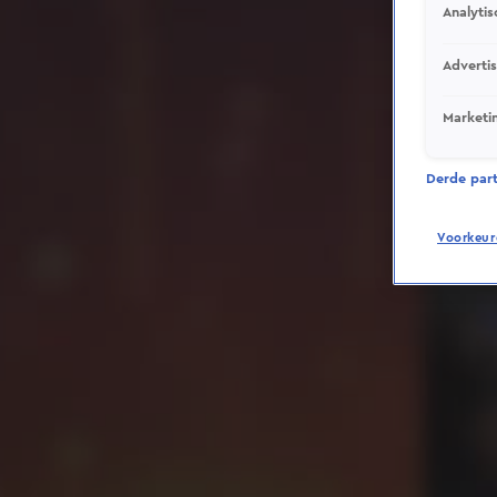
Analytis
Adverti
Marketi
Derde parti
Voorkeur