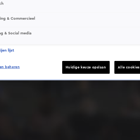
ch
sing & Commercieel
ng & Social media
Deze video is niet beschikbaar op je huidige locatie
jen lijst
en beheren
Huidige keuze opslaan
Alle cookie