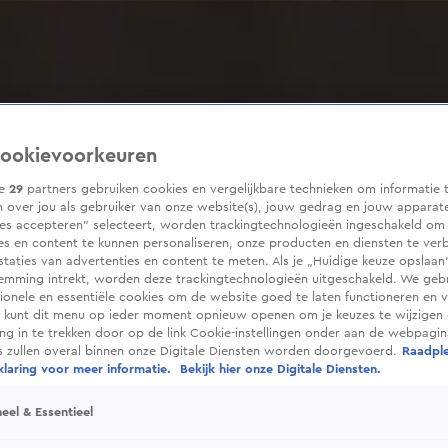
ookievoorkeuren
ze
29
partners gebruiken cookies en vergelijkbare technieken om informatie 
 over jou als gebruiker van onze website(s), jouw gedrag en jouw apparaten
ies accepteren” selecteert, worden trackingtechnologieën ingeschakeld om
es en content te kunnen personaliseren, onze producten en diensten te ver
taties van advertenties en content te meten. Als je „Huidige keuze opslaan”
temming intrekt, worden deze trackingtechnologieën uitgeschakeld. We geb
tionele en essentiële cookies om de website goed te laten functioneren en ve
 kunt dit menu op ieder moment opnieuw openen om je keuzes te wijzigen 
g in te trekken door op de link Cookie-instellingen onder aan de webpagina
es zullen overal binnen onze Digitale Diensten worden doorgevoerd.
Raadpl
laring voor meer informatie.
Bekijk hier onze Digitale Diensten.
eel & Essentieel