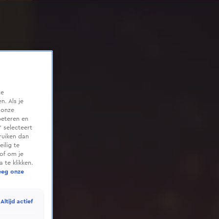
te
. Als je
 onze
beteren en
 selecteert
ruiken dan
ilig te
of om je
 te klikken.
eeg onze
Altijd actief