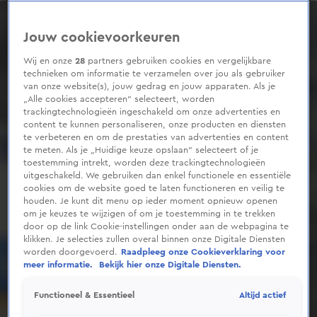
0
seconds
of
Jouw cookievoorkeuren
1
minute,
38
Wij en onze
28
partners gebruiken cookies en vergelijkbare
seconds
technieken om informatie te verzamelen over jou als gebruiker
van onze website(s), jouw gedrag en jouw apparaten. Als je
„Alle cookies accepteren” selecteert, worden
trackingtechnologieën ingeschakeld om onze advertenties en
content te kunnen personaliseren, onze producten en diensten
te verbeteren en om de prestaties van advertenties en content
te meten. Als je „Huidige keuze opslaan” selecteert of je
toestemming intrekt, worden deze trackingtechnologieën
uitgeschakeld. We gebruiken dan enkel functionele en essentiële
cookies om de website goed te laten functioneren en veilig te
houden. Je kunt dit menu op ieder moment opnieuw openen
om je keuzes te wijzigen of om je toestemming in te trekken
door op de link Cookie-instellingen onder aan de webpagina te
klikken. Je selecties zullen overal binnen onze Digitale Diensten
worden doorgevoerd.
Raadpleeg onze Cookieverklaring voor
meer informatie.
Bekijk hier onze Digitale Diensten.
Altijd actief
Functioneel & Essentieel