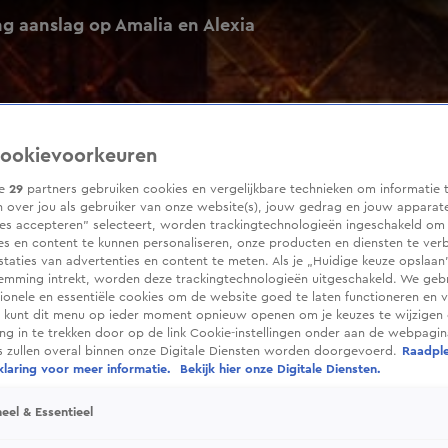
ing aanslag op Amalia en Alexia
ookievoorkeuren
ze
29
partners gebruiken cookies en vergelijkbare technieken om informatie 
 over jou als gebruiker van onze website(s), jouw gedrag en jouw apparaten
ies accepteren” selecteert, worden trackingtechnologieën ingeschakeld om
es en content te kunnen personaliseren, onze producten en diensten te ver
taties van advertenties en content te meten. Als je „Huidige keuze opslaan”
temming intrekt, worden deze trackingtechnologieën uitgeschakeld. We geb
tionele en essentiële cookies om de website goed te laten functioneren en ve
 kunt dit menu op ieder moment opnieuw openen om je keuzes te wijzigen 
g in te trekken door op de link Cookie-instellingen onder aan de webpagina
es zullen overal binnen onze Digitale Diensten worden doorgevoerd.
Raadpl
laring voor meer informatie.
Bekijk hier onze Digitale Diensten.
eel & Essentieel