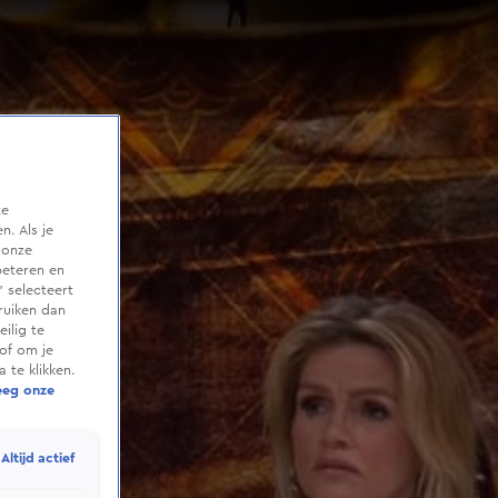
te
. Als je
 onze
beteren en
 selecteert
ruiken dan
ilig te
of om je
 te klikken.
eeg onze
Altijd actief