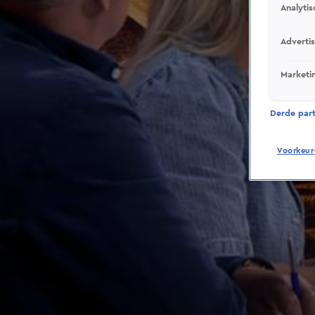
Analytis
Adverti
Marketi
Derde parti
Voorkeur