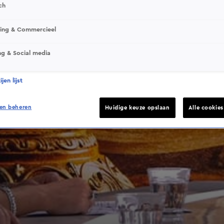
ch
sing & Commercieel
ng & Social media
jen lijst
en beheren
Huidige keuze opslaan
Alle cookie