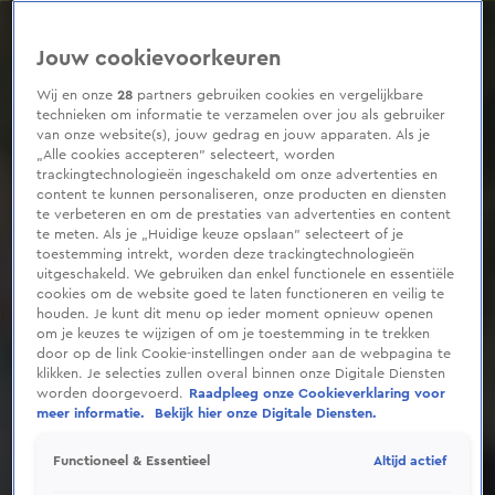
0
seconds
of
Jouw cookievoorkeuren
1
minute,
34
Wij en onze
28
partners gebruiken cookies en vergelijkbare
seconds
technieken om informatie te verzamelen over jou als gebruiker
van onze website(s), jouw gedrag en jouw apparaten. Als je
„Alle cookies accepteren” selecteert, worden
trackingtechnologieën ingeschakeld om onze advertenties en
content te kunnen personaliseren, onze producten en diensten
te verbeteren en om de prestaties van advertenties en content
te meten. Als je „Huidige keuze opslaan” selecteert of je
toestemming intrekt, worden deze trackingtechnologieën
uitgeschakeld. We gebruiken dan enkel functionele en essentiële
cookies om de website goed te laten functioneren en veilig te
houden. Je kunt dit menu op ieder moment opnieuw openen
om je keuzes te wijzigen of om je toestemming in te trekken
door op de link Cookie-instellingen onder aan de webpagina te
klikken. Je selecties zullen overal binnen onze Digitale Diensten
worden doorgevoerd.
Raadpleeg onze Cookieverklaring voor
meer informatie.
Bekijk hier onze Digitale Diensten.
Altijd actief
Functioneel & Essentieel