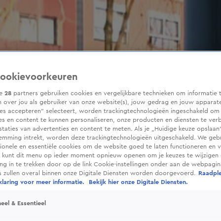
ookievoorkeuren
ze
28
partners gebruiken cookies en vergelijkbare technieken om informatie 
 over jou als gebruiker van onze website(s), jouw gedrag en jouw apparaten
ies accepteren” selecteert, worden trackingtechnologieën ingeschakeld om
es en content te kunnen personaliseren, onze producten en diensten te ver
taties van advertenties en content te meten. Als je „Huidige keuze opslaan”
temming intrekt, worden deze trackingtechnologieën uitgeschakeld. We geb
tionele en essentiële cookies om de website goed te laten functioneren en ve
 kunt dit menu op ieder moment opnieuw openen om je keuzes te wijzigen 
g in te trekken door op de link Cookie-instellingen onder aan de webpagina
es zullen overal binnen onze Digitale Diensten worden doorgevoerd.
Raadpl
laring voor meer informatie.
Bekijk hier onze Digitale Diensten.
eel & Essentieel