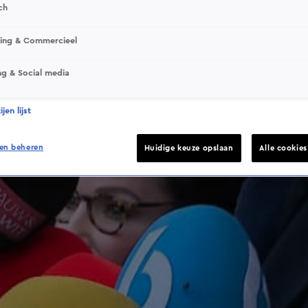
ch
This video file cannot be played.
sing & Commercieel
(Error Code: 232011)
ng & Social media
jen lijst
en beheren
Huidige keuze opslaan
Alle cookie