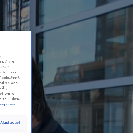
te
. Als je
 onze
beteren en
 selecteert
ruiken dan
ilig te
of om je
 te klikken.
eeg onze
Altijd actief