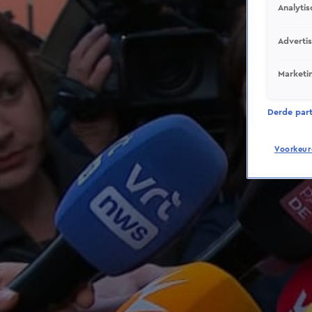
Analytis
Adverti
Marketi
Derde parti
Voorkeur