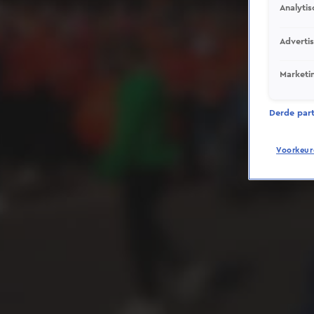
Analytis
Adverti
Marketi
Derde parti
Voorkeur