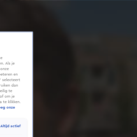
te
. Als je
 onze
beteren en
 selecteert
ruiken dan
ilig te
of om je
 te klikken.
eeg onze
Altijd actief