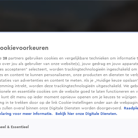
ookievoorkeuren
ze
28
partners gebruiken cookies en vergelijkbare technieken om informatie 
 over jou als gebruiker van onze website(s), jouw gedrag en jouw apparaten
ies accepteren” selecteert, worden trackingtechnologieën ingeschakeld om
es en content te kunnen personaliseren, onze producten en diensten te ver
taties van advertenties en content te meten. Als je „Huidige keuze opslaan”
temming intrekt, worden deze trackingtechnologieën uitgeschakeld. We geb
tionele en essentiële cookies om de website goed te laten functioneren en ve
 kunt dit menu op ieder moment opnieuw openen om je keuzes te wijzigen 
g in te trekken door op de link Cookie-instellingen onder aan de webpagina
es zullen overal binnen onze Digitale Diensten worden doorgevoerd.
Raadpl
laring voor meer informatie.
Bekijk hier onze Digitale Diensten.
eel & Essentieel