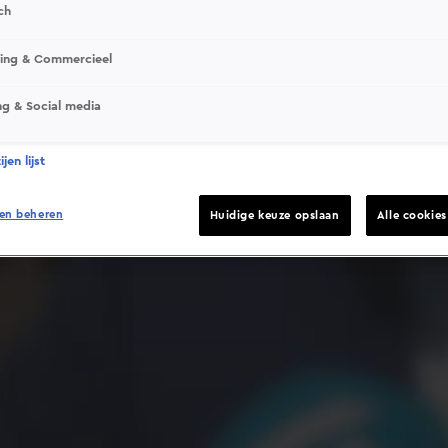
ch
sing & Commercieel
ng & Social media
Deze video is niet beschikbaar op je huidige locatie
jen lijst
en beheren
Huidige keuze opslaan
Alle cookie