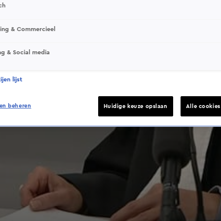
ch
sing & Commercieel
ng & Social media
jen lijst
en beheren
Huidige keuze opslaan
Alle cookie