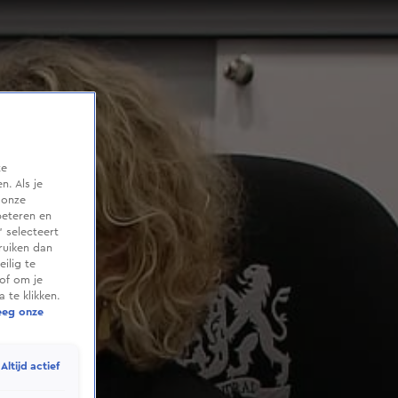
te
. Als je
 onze
beteren en
 selecteert
ruiken dan
ilig te
of om je
 te klikken.
eeg onze
Altijd actief