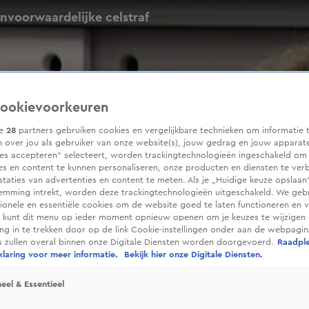
onvoorwaardelijke celstraf
ookievoorkeuren
ze
28
partners gebruiken cookies en vergelijkbare technieken om informatie 
 over jou als gebruiker van onze website(s), jouw gedrag en jouw apparaten
ies accepteren” selecteert, worden trackingtechnologieën ingeschakeld om
es en content te kunnen personaliseren, onze producten en diensten te ver
taties van advertenties en content te meten. Als je „Huidige keuze opslaan”
temming intrekt, worden deze trackingtechnologieën uitgeschakeld. We geb
tionele en essentiële cookies om de website goed te laten functioneren en ve
 kunt dit menu op ieder moment opnieuw openen om je keuzes te wijzigen 
g in te trekken door op de link Cookie-instellingen onder aan de webpagina
es zullen overal binnen onze Digitale Diensten worden doorgevoerd.
Raadpl
laring voor meer informatie.
Bekijk hier onze Digitale Diensten.
eel & Essentieel