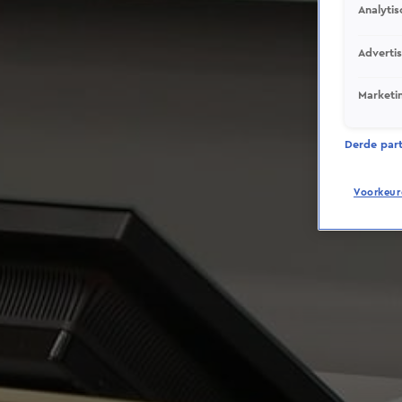
Analytis
Adverti
Marketi
Derde parti
Voorkeur