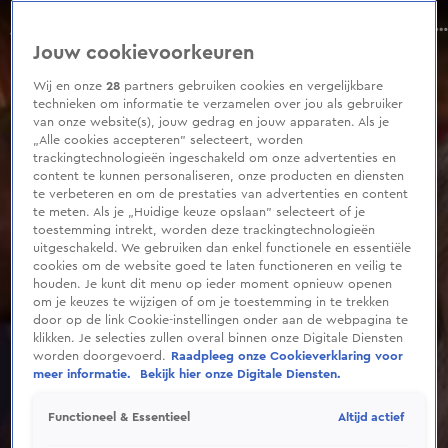
0
seconds
Johan Derksen reageert op optreden Gordon & Re-Play met hun nieuwe single 'Mi Lobi Yu' bij Eva
of
Aflevering 79, Seizoen 9
Jouw cookievoorkeuren
1
minute,
18
Wij en onze
28
partners gebruiken cookies en vergelijkbare
seconds
technieken om informatie te verzamelen over jou als gebruiker
van onze website(s), jouw gedrag en jouw apparaten. Als je
„Alle cookies accepteren” selecteert, worden
trackingtechnologieën ingeschakeld om onze advertenties en
content te kunnen personaliseren, onze producten en diensten
te verbeteren en om de prestaties van advertenties en content
te meten. Als je „Huidige keuze opslaan” selecteert of je
toestemming intrekt, worden deze trackingtechnologieën
uitgeschakeld. We gebruiken dan enkel functionele en essentiële
cookies om de website goed te laten functioneren en veilig te
houden. Je kunt dit menu op ieder moment opnieuw openen
om je keuzes te wijzigen of om je toestemming in te trekken
door op de link Cookie-instellingen onder aan de webpagina te
klikken. Je selecties zullen overal binnen onze Digitale Diensten
worden doorgevoerd.
Raadpleeg onze Cookieverklaring voor
meer informatie.
Bekijk hier onze Digitale Diensten.
Altijd actief
Functioneel & Essentieel