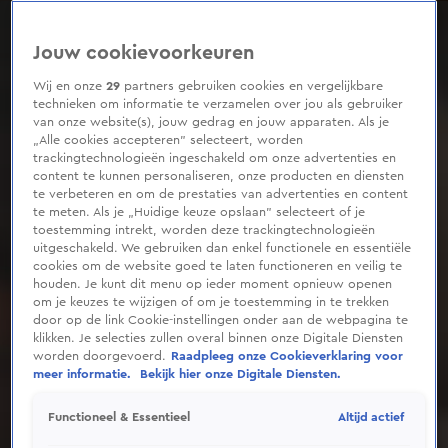
0
seconds
of
Jouw cookievoorkeuren
3
minutes,
18
Wij en onze
29
partners gebruiken cookies en vergelijkbare
seconds
technieken om informatie te verzamelen over jou als gebruiker
van onze website(s), jouw gedrag en jouw apparaten. Als je
„Alle cookies accepteren” selecteert, worden
trackingtechnologieën ingeschakeld om onze advertenties en
content te kunnen personaliseren, onze producten en diensten
te verbeteren en om de prestaties van advertenties en content
te meten. Als je „Huidige keuze opslaan” selecteert of je
toestemming intrekt, worden deze trackingtechnologieën
uitgeschakeld. We gebruiken dan enkel functionele en essentiële
cookies om de website goed te laten functioneren en veilig te
houden. Je kunt dit menu op ieder moment opnieuw openen
om je keuzes te wijzigen of om je toestemming in te trekken
door op de link Cookie-instellingen onder aan de webpagina te
klikken. Je selecties zullen overal binnen onze Digitale Diensten
worden doorgevoerd.
Raadpleeg onze Cookieverklaring voor
meer informatie.
Bekijk hier onze Digitale Diensten.
Altijd actief
Functioneel & Essentieel