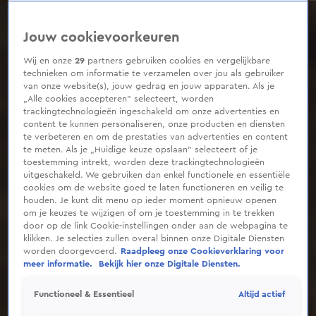
0
seconds
of
Jouw cookievoorkeuren
1
minute,
37
Wij en onze
29
partners gebruiken cookies en vergelijkbare
seconds
technieken om informatie te verzamelen over jou als gebruiker
van onze website(s), jouw gedrag en jouw apparaten. Als je
„Alle cookies accepteren” selecteert, worden
trackingtechnologieën ingeschakeld om onze advertenties en
content te kunnen personaliseren, onze producten en diensten
te verbeteren en om de prestaties van advertenties en content
te meten. Als je „Huidige keuze opslaan” selecteert of je
toestemming intrekt, worden deze trackingtechnologieën
uitgeschakeld. We gebruiken dan enkel functionele en essentiële
cookies om de website goed te laten functioneren en veilig te
houden. Je kunt dit menu op ieder moment opnieuw openen
om je keuzes te wijzigen of om je toestemming in te trekken
door op de link Cookie-instellingen onder aan de webpagina te
klikken. Je selecties zullen overal binnen onze Digitale Diensten
worden doorgevoerd.
Raadpleeg onze Cookieverklaring voor
meer informatie.
Bekijk hier onze Digitale Diensten.
Altijd actief
Functioneel & Essentieel