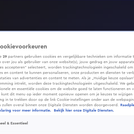
ookievoorkeuren
ze
29
partners gebruiken cookies en vergelijkbare technieken om informatie 
 over jou als gebruiker van onze website(s), jouw gedrag en jouw apparaten
ies accepteren” selecteert, worden trackingtechnologieën ingeschakeld om
es en content te kunnen personaliseren, onze producten en diensten te ver
taties van advertenties en content te meten. Als je „Huidige keuze opslaan”
temming intrekt, worden deze trackingtechnologieën uitgeschakeld. We geb
tionele en essentiële cookies om de website goed te laten functioneren en ve
 kunt dit menu op ieder moment opnieuw openen om je keuzes te wijzigen 
g in te trekken door op de link Cookie-instellingen onder aan de webpagina
es zullen overal binnen onze Digitale Diensten worden doorgevoerd.
Raadpl
laring voor meer informatie.
Bekijk hier onze Digitale Diensten.
eel & Essentieel