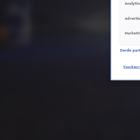
Analytis
Adverti
Marketi
Derde parti
Voorkeur