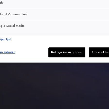
ch
sing & Commercieel
ng & Social media
Deze video is niet beschikbaar op je huidige locatie
jen lijst
en beheren
Huidige keuze opslaan
Alle cookie