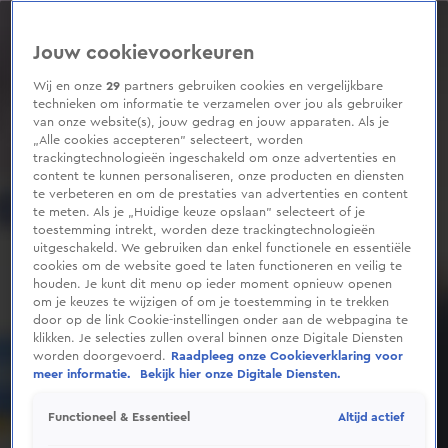
0
seconds
of
Jouw cookievoorkeuren
1
minute,
25
Wij en onze
29
partners gebruiken cookies en vergelijkbare
seconds
technieken om informatie te verzamelen over jou als gebruiker
van onze website(s), jouw gedrag en jouw apparaten. Als je
„Alle cookies accepteren” selecteert, worden
trackingtechnologieën ingeschakeld om onze advertenties en
content te kunnen personaliseren, onze producten en diensten
te verbeteren en om de prestaties van advertenties en content
te meten. Als je „Huidige keuze opslaan” selecteert of je
toestemming intrekt, worden deze trackingtechnologieën
uitgeschakeld. We gebruiken dan enkel functionele en essentiële
cookies om de website goed te laten functioneren en veilig te
houden. Je kunt dit menu op ieder moment opnieuw openen
om je keuzes te wijzigen of om je toestemming in te trekken
door op de link Cookie-instellingen onder aan de webpagina te
klikken. Je selecties zullen overal binnen onze Digitale Diensten
worden doorgevoerd.
Raadpleeg onze Cookieverklaring voor
meer informatie.
Bekijk hier onze Digitale Diensten.
Altijd actief
Functioneel & Essentieel