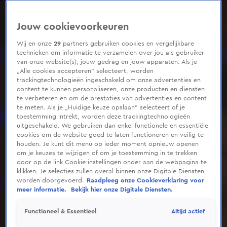
0
seconds
of
Jouw cookievoorkeuren
41
seconds
Wij en onze
29
partners gebruiken cookies en vergelijkbare
technieken om informatie te verzamelen over jou als gebruiker
van onze website(s), jouw gedrag en jouw apparaten. Als je
„Alle cookies accepteren” selecteert, worden
trackingtechnologieën ingeschakeld om onze advertenties en
content te kunnen personaliseren, onze producten en diensten
te verbeteren en om de prestaties van advertenties en content
te meten. Als je „Huidige keuze opslaan” selecteert of je
toestemming intrekt, worden deze trackingtechnologieën
uitgeschakeld. We gebruiken dan enkel functionele en essentiële
cookies om de website goed te laten functioneren en veilig te
houden. Je kunt dit menu op ieder moment opnieuw openen
om je keuzes te wijzigen of om je toestemming in te trekken
door op de link Cookie-instellingen onder aan de webpagina te
klikken. Je selecties zullen overal binnen onze Digitale Diensten
worden doorgevoerd.
Raadpleeg onze Cookieverklaring voor
meer informatie.
Bekijk hier onze Digitale Diensten.
Altijd actief
Functioneel & Essentieel