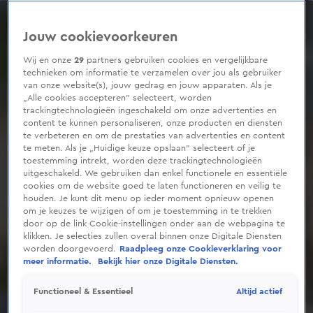
0
seconds
of
Jouw cookievoorkeuren
2
minutes,
32
Wij en onze
29
partners gebruiken cookies en vergelijkbare
seconds
technieken om informatie te verzamelen over jou als gebruiker
van onze website(s), jouw gedrag en jouw apparaten. Als je
„Alle cookies accepteren” selecteert, worden
trackingtechnologieën ingeschakeld om onze advertenties en
content te kunnen personaliseren, onze producten en diensten
te verbeteren en om de prestaties van advertenties en content
te meten. Als je „Huidige keuze opslaan” selecteert of je
toestemming intrekt, worden deze trackingtechnologieën
uitgeschakeld. We gebruiken dan enkel functionele en essentiële
cookies om de website goed te laten functioneren en veilig te
houden. Je kunt dit menu op ieder moment opnieuw openen
om je keuzes te wijzigen of om je toestemming in te trekken
door op de link Cookie-instellingen onder aan de webpagina te
klikken. Je selecties zullen overal binnen onze Digitale Diensten
worden doorgevoerd.
Raadpleeg onze Cookieverklaring voor
meer informatie.
Bekijk hier onze Digitale Diensten.
Altijd actief
Functioneel & Essentieel