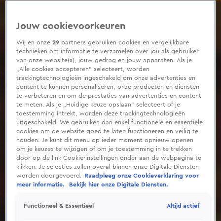
0
seconds
of
Jouw cookievoorkeuren
4
minutes,
36
Wij en onze
29
partners gebruiken cookies en vergelijkbare
seconds
technieken om informatie te verzamelen over jou als gebruiker
van onze website(s), jouw gedrag en jouw apparaten. Als je
„Alle cookies accepteren” selecteert, worden
trackingtechnologieën ingeschakeld om onze advertenties en
content te kunnen personaliseren, onze producten en diensten
te verbeteren en om de prestaties van advertenties en content
te meten. Als je „Huidige keuze opslaan” selecteert of je
toestemming intrekt, worden deze trackingtechnologieën
uitgeschakeld. We gebruiken dan enkel functionele en essentiële
cookies om de website goed te laten functioneren en veilig te
houden. Je kunt dit menu op ieder moment opnieuw openen
om je keuzes te wijzigen of om je toestemming in te trekken
door op de link Cookie-instellingen onder aan de webpagina te
klikken. Je selecties zullen overal binnen onze Digitale Diensten
worden doorgevoerd.
Raadpleeg onze Cookieverklaring voor
meer informatie.
Bekijk hier onze Digitale Diensten.
Altijd actief
Functioneel & Essentieel