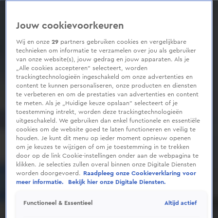
0
seconds
of
Jouw cookievoorkeuren
1
minute,
12
Wij en onze
29
partners gebruiken cookies en vergelijkbare
seconds
technieken om informatie te verzamelen over jou als gebruiker
van onze website(s), jouw gedrag en jouw apparaten. Als je
„Alle cookies accepteren” selecteert, worden
trackingtechnologieën ingeschakeld om onze advertenties en
content te kunnen personaliseren, onze producten en diensten
te verbeteren en om de prestaties van advertenties en content
te meten. Als je „Huidige keuze opslaan” selecteert of je
toestemming intrekt, worden deze trackingtechnologieën
uitgeschakeld. We gebruiken dan enkel functionele en essentiële
cookies om de website goed te laten functioneren en veilig te
houden. Je kunt dit menu op ieder moment opnieuw openen
om je keuzes te wijzigen of om je toestemming in te trekken
door op de link Cookie-instellingen onder aan de webpagina te
klikken. Je selecties zullen overal binnen onze Digitale Diensten
worden doorgevoerd.
Raadpleeg onze Cookieverklaring voor
meer informatie.
Bekijk hier onze Digitale Diensten.
Altijd actief
Functioneel & Essentieel