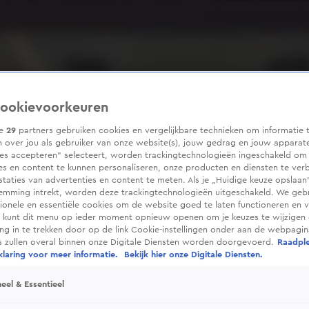
ookievoorkeuren
ze
29
partners gebruiken cookies en vergelijkbare technieken om informatie 
 over jou als gebruiker van onze website(s), jouw gedrag en jouw apparaten
ies accepteren” selecteert, worden trackingtechnologieën ingeschakeld om
es en content te kunnen personaliseren, onze producten en diensten te ver
taties van advertenties en content te meten. Als je „Huidige keuze opslaan”
temming intrekt, worden deze trackingtechnologieën uitgeschakeld. We geb
tionele en essentiële cookies om de website goed te laten functioneren en ve
 kunt dit menu op ieder moment opnieuw openen om je keuzes te wijzigen 
g in te trekken door op de link Cookie-instellingen onder aan de webpagina
es zullen overal binnen onze Digitale Diensten worden doorgevoerd.
Raadpl
laring voor meer informatie.
Bekijk hier onze Digitale Diensten.
eel & Essentieel