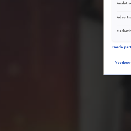
Analytis
Adverti
Marketi
Derde parti
Voorkeur