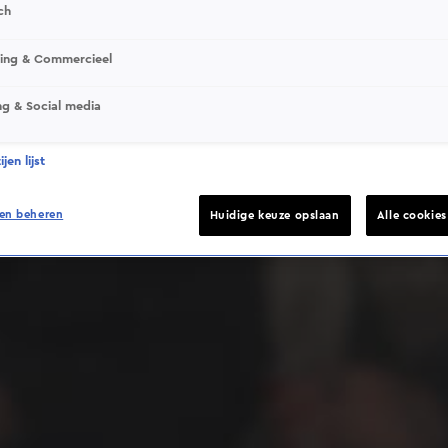
ch
sing & Commercieel
ng & Social media
Deze video is niet beschikbaar op je huidige locatie
jen lijst
en beheren
Huidige keuze opslaan
Alle cookie