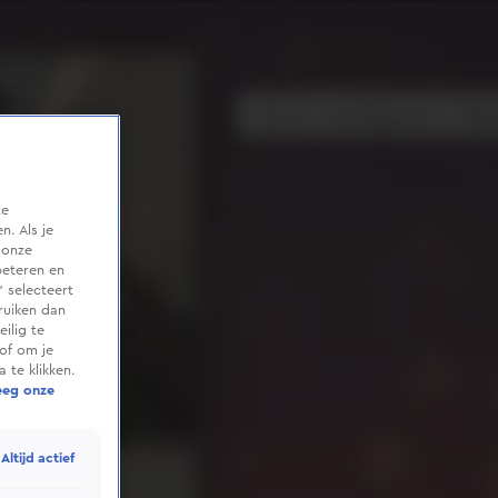
te
. Als je
 onze
beteren en
 selecteert
ruiken dan
ilig te
of om je
 te klikken.
eeg onze
Altijd actief