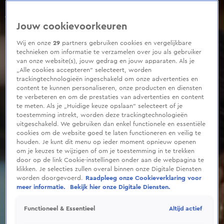
0
seconds
of
Jouw cookievoorkeuren
36
seconds
Wij en onze
29
partners gebruiken cookies en vergelijkbare
technieken om informatie te verzamelen over jou als gebruiker
van onze website(s), jouw gedrag en jouw apparaten. Als je
„Alle cookies accepteren” selecteert, worden
trackingtechnologieën ingeschakeld om onze advertenties en
content te kunnen personaliseren, onze producten en diensten
te verbeteren en om de prestaties van advertenties en content
te meten. Als je „Huidige keuze opslaan” selecteert of je
toestemming intrekt, worden deze trackingtechnologieën
uitgeschakeld. We gebruiken dan enkel functionele en essentiële
cookies om de website goed te laten functioneren en veilig te
houden. Je kunt dit menu op ieder moment opnieuw openen
om je keuzes te wijzigen of om je toestemming in te trekken
door op de link Cookie-instellingen onder aan de webpagina te
klikken. Je selecties zullen overal binnen onze Digitale Diensten
worden doorgevoerd.
Raadpleeg onze Cookieverklaring voor
meer informatie.
Bekijk hier onze Digitale Diensten.
Altijd actief
Functioneel & Essentieel