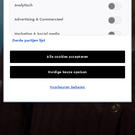
This video file cannot be
Analytisch
played.
(Error Code: 232011)
Advertising & Commercieel
Marketing & Social media
Derde partijen lijst
Alle cookies accepteren
Huidige keuze opslaan
Voorkeuren beheren