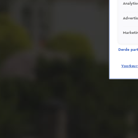
Analytis
Adverti
Marketi
Derde parti
Voorkeur