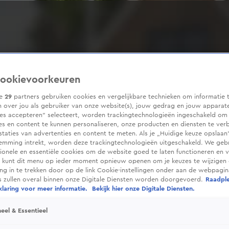
ookievoorkeuren
ze
29
partners gebruiken cookies en vergelijkbare technieken om informatie 
 over jou als gebruiker van onze website(s), jouw gedrag en jouw apparaten
ies accepteren” selecteert, worden trackingtechnologieën ingeschakeld om
es en content te kunnen personaliseren, onze producten en diensten te ver
taties van advertenties en content te meten. Als je „Huidige keuze opslaan”
temming intrekt, worden deze trackingtechnologieën uitgeschakeld. We geb
tionele en essentiële cookies om de website goed te laten functioneren en ve
 kunt dit menu op ieder moment opnieuw openen om je keuzes te wijzigen 
g in te trekken door op de link Cookie-instellingen onder aan de webpagina
es zullen overal binnen onze Digitale Diensten worden doorgevoerd.
Raadpl
laring voor meer informatie.
Bekijk hier onze Digitale Diensten.
eel & Essentieel