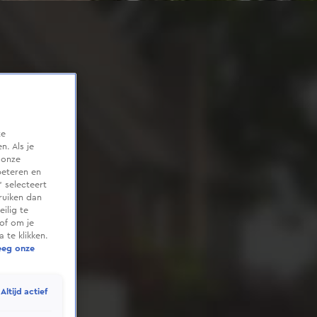
te
. Als je
 onze
beteren en
 selecteert
ruiken dan
ilig te
of om je
 te klikken.
eeg onze
Altijd actief