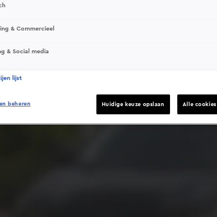
ch
sing & Commercieel
ng & Social media
Deze video is niet beschikbaar op je huidige locatie
jen lijst
en beheren
Huidige keuze opslaan
Alle cookie