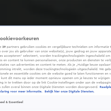
ookievoorkeuren
ze
29
partners gebruiken cookies en vergelijkbare technieken om informatie 
 over jou als gebruiker van onze website(s), jouw gedrag en jouw apparaten
ies accepteren” selecteert, worden trackingtechnologieën ingeschakeld om
es en content te kunnen personaliseren, onze producten en diensten te ver
taties van advertenties en content te meten. Als je „Huidige keuze opslaan”
temming intrekt, worden deze trackingtechnologieën uitgeschakeld. We geb
tionele en essentiële cookies om de website goed te laten functioneren en ve
 kunt dit menu op ieder moment opnieuw openen om je keuzes te wijzigen 
g in te trekken door op de link Cookie-instellingen onder aan de webpagina
es zullen overal binnen onze Digitale Diensten worden doorgevoerd.
Raadpl
laring voor meer informatie.
Bekijk hier onze Digitale Diensten.
eel & Essentieel