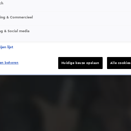
ch
sing & Commercieel
ng & Social media
Deze video is niet beschikbaar op je huidige locatie
jen lijst
en beheren
Huidige keuze opslaan
Alle cookie