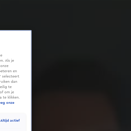
te
. Als je
 onze
beteren en
 selecteert
ruiken dan
ilig te
of om je
 te klikken.
eeg onze
Altijd actief