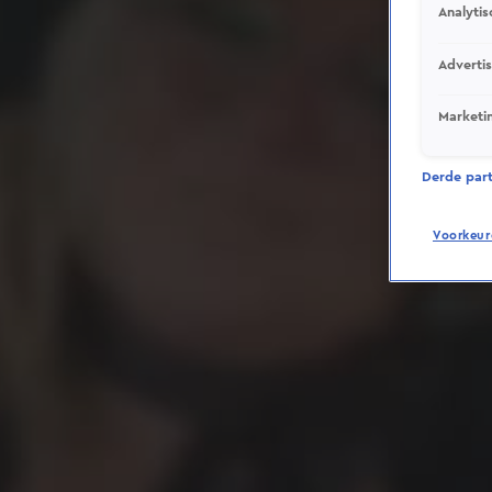
Analytis
Adverti
Marketi
Derde parti
Voorkeur