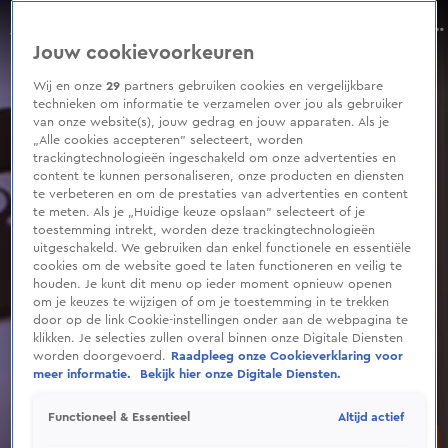
0
seconds
Mercedes over gevoelens voor Salar én zijn fanatisme in De Bondgenoten
of
Aflevering 144, Seizoen 2026
Jouw cookievoorkeuren
4
minutes,
21
Wij en onze
29
partners gebruiken cookies en vergelijkbare
seconds
technieken om informatie te verzamelen over jou als gebruiker
van onze website(s), jouw gedrag en jouw apparaten. Als je
„Alle cookies accepteren” selecteert, worden
trackingtechnologieën ingeschakeld om onze advertenties en
content te kunnen personaliseren, onze producten en diensten
te verbeteren en om de prestaties van advertenties en content
te meten. Als je „Huidige keuze opslaan” selecteert of je
toestemming intrekt, worden deze trackingtechnologieën
uitgeschakeld. We gebruiken dan enkel functionele en essentiële
cookies om de website goed te laten functioneren en veilig te
houden. Je kunt dit menu op ieder moment opnieuw openen
om je keuzes te wijzigen of om je toestemming in te trekken
door op de link Cookie-instellingen onder aan de webpagina te
klikken. Je selecties zullen overal binnen onze Digitale Diensten
worden doorgevoerd.
Raadpleeg onze Cookieverklaring voor
meer informatie.
Bekijk hier onze Digitale Diensten.
Altijd actief
Functioneel & Essentieel