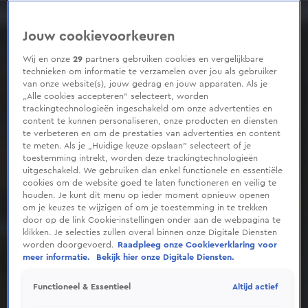
0
seconds
of
Jouw cookievoorkeuren
4
minutes,
41
Wij en onze
29
partners gebruiken cookies en vergelijkbare
seconds
technieken om informatie te verzamelen over jou als gebruiker
van onze website(s), jouw gedrag en jouw apparaten. Als je
„Alle cookies accepteren” selecteert, worden
trackingtechnologieën ingeschakeld om onze advertenties en
content te kunnen personaliseren, onze producten en diensten
te verbeteren en om de prestaties van advertenties en content
te meten. Als je „Huidige keuze opslaan” selecteert of je
toestemming intrekt, worden deze trackingtechnologieën
uitgeschakeld. We gebruiken dan enkel functionele en essentiële
cookies om de website goed te laten functioneren en veilig te
houden. Je kunt dit menu op ieder moment opnieuw openen
om je keuzes te wijzigen of om je toestemming in te trekken
door op de link Cookie-instellingen onder aan de webpagina te
klikken. Je selecties zullen overal binnen onze Digitale Diensten
worden doorgevoerd.
Raadpleeg onze Cookieverklaring voor
meer informatie.
Bekijk hier onze Digitale Diensten.
Altijd actief
Functioneel & Essentieel