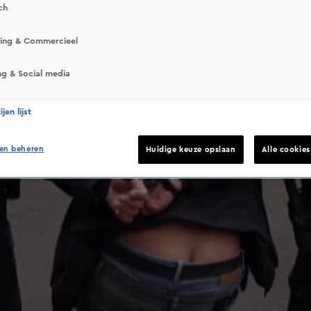
ch
This video file cannot be played.
sing & Commercieel
(Error Code: 232011)
ng & Social media
jen lijst
en beheren
Huidige keuze opslaan
Alle cookie