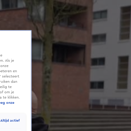
te
. Als je
 onze
beteren en
 selecteert
ruiken dan
ilig te
of om je
 te klikken.
eeg onze
Altijd actief