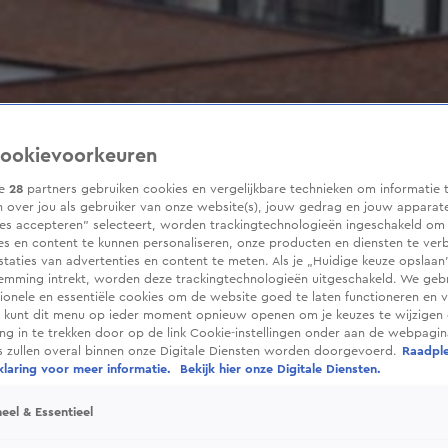
ookievoorkeuren
ze
28
partners gebruiken cookies en vergelijkbare technieken om informatie 
 over jou als gebruiker van onze website(s), jouw gedrag en jouw apparaten
ies accepteren” selecteert, worden trackingtechnologieën ingeschakeld om
es en content te kunnen personaliseren, onze producten en diensten te ver
taties van advertenties en content te meten. Als je „Huidige keuze opslaan”
temming intrekt, worden deze trackingtechnologieën uitgeschakeld. We geb
tionele en essentiële cookies om de website goed te laten functioneren en ve
 kunt dit menu op ieder moment opnieuw openen om je keuzes te wijzigen 
g in te trekken door op de link Cookie-instellingen onder aan de webpagina
es zullen overal binnen onze Digitale Diensten worden doorgevoerd.
Raadpl
laring voor meer informatie.
Bekijk hier onze Digitale Diensten.
eel & Essentieel