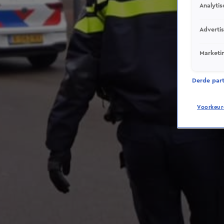
Analytis
Adverti
Marketi
Derde parti
Voorkeur