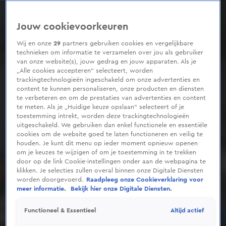
0
seconds
of
Jouw cookievoorkeuren
1
minute,
27
Wij en onze
29
partners gebruiken cookies en vergelijkbare
seconds
technieken om informatie te verzamelen over jou als gebruiker
van onze website(s), jouw gedrag en jouw apparaten. Als je
„Alle cookies accepteren” selecteert, worden
trackingtechnologieën ingeschakeld om onze advertenties en
content te kunnen personaliseren, onze producten en diensten
te verbeteren en om de prestaties van advertenties en content
te meten. Als je „Huidige keuze opslaan” selecteert of je
toestemming intrekt, worden deze trackingtechnologieën
uitgeschakeld. We gebruiken dan enkel functionele en essentiële
cookies om de website goed te laten functioneren en veilig te
houden. Je kunt dit menu op ieder moment opnieuw openen
om je keuzes te wijzigen of om je toestemming in te trekken
door op de link Cookie-instellingen onder aan de webpagina te
klikken. Je selecties zullen overal binnen onze Digitale Diensten
worden doorgevoerd.
Raadpleeg onze Cookieverklaring voor
meer informatie.
Bekijk hier onze Digitale Diensten.
Altijd actief
Functioneel & Essentieel