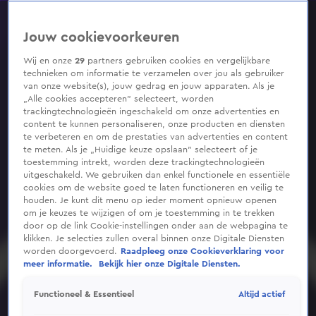
0
seconds
of
Jouw cookievoorkeuren
1
minute,
37
Wij en onze
29
partners gebruiken cookies en vergelijkbare
seconds
technieken om informatie te verzamelen over jou als gebruiker
van onze website(s), jouw gedrag en jouw apparaten. Als je
„Alle cookies accepteren” selecteert, worden
trackingtechnologieën ingeschakeld om onze advertenties en
content te kunnen personaliseren, onze producten en diensten
te verbeteren en om de prestaties van advertenties en content
te meten. Als je „Huidige keuze opslaan” selecteert of je
toestemming intrekt, worden deze trackingtechnologieën
uitgeschakeld. We gebruiken dan enkel functionele en essentiële
cookies om de website goed te laten functioneren en veilig te
houden. Je kunt dit menu op ieder moment opnieuw openen
om je keuzes te wijzigen of om je toestemming in te trekken
door op de link Cookie-instellingen onder aan de webpagina te
klikken. Je selecties zullen overal binnen onze Digitale Diensten
worden doorgevoerd.
Raadpleeg onze Cookieverklaring voor
meer informatie.
Bekijk hier onze Digitale Diensten.
Altijd actief
Functioneel & Essentieel