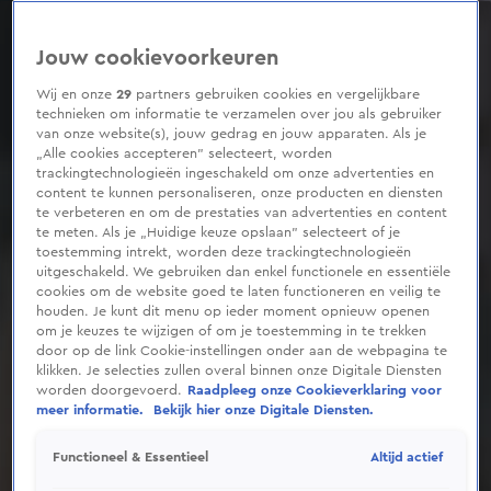
0
seconds
of
Jouw cookievoorkeuren
12
minutes,
55
Wij en onze
29
partners gebruiken cookies en vergelijkbare
seconds
technieken om informatie te verzamelen over jou als gebruiker
van onze website(s), jouw gedrag en jouw apparaten. Als je
„Alle cookies accepteren” selecteert, worden
trackingtechnologieën ingeschakeld om onze advertenties en
content te kunnen personaliseren, onze producten en diensten
te verbeteren en om de prestaties van advertenties en content
te meten. Als je „Huidige keuze opslaan” selecteert of je
toestemming intrekt, worden deze trackingtechnologieën
uitgeschakeld. We gebruiken dan enkel functionele en essentiële
cookies om de website goed te laten functioneren en veilig te
houden. Je kunt dit menu op ieder moment opnieuw openen
om je keuzes te wijzigen of om je toestemming in te trekken
door op de link Cookie-instellingen onder aan de webpagina te
klikken. Je selecties zullen overal binnen onze Digitale Diensten
worden doorgevoerd.
Raadpleeg onze Cookieverklaring voor
meer informatie.
Bekijk hier onze Digitale Diensten.
Altijd actief
Functioneel & Essentieel