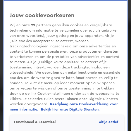
0
seconds
of
Jouw cookievoorkeuren
2
minutes,
1
Wij en onze
29
partners gebruiken cookies en vergelijkbare
second
technieken om informatie te verzamelen over jou als gebruiker
van onze website(s), jouw gedrag en jouw apparaten. Als je
„Alle cookies accepteren” selecteert, worden
trackingtechnologieën ingeschakeld om onze advertenties en
content te kunnen personaliseren, onze producten en diensten
te verbeteren en om de prestaties van advertenties en content
te meten. Als je „Huidige keuze opslaan” selecteert of je
toestemming intrekt, worden deze trackingtechnologieën
uitgeschakeld. We gebruiken dan enkel functionele en essentiële
cookies om de website goed te laten functioneren en veilig te
houden. Je kunt dit menu op ieder moment opnieuw openen
om je keuzes te wijzigen of om je toestemming in te trekken
door op de link Cookie-instellingen onder aan de webpagina te
klikken. Je selecties zullen overal binnen onze Digitale Diensten
worden doorgevoerd.
Raadpleeg onze Cookieverklaring voor
meer informatie.
Bekijk hier onze Digitale Diensten.
Altijd actief
Functioneel & Essentieel