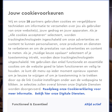
0
seconds
Rob Jetten: ‘Aanslag op D66-kantoor is vrij kansloos’
of
Aflevering 92, Seizoen 2026
Jouw cookievoorkeuren
6
minutes,
46
Wij en onze
28
partners gebruiken cookies en vergelijkbare
seconds
technieken om informatie te verzamelen over jou als gebruiker
van onze website(s), jouw gedrag en jouw apparaten. Als je
„Alle cookies accepteren” selecteert, worden
trackingtechnologieën ingeschakeld om onze advertenties en
content te kunnen personaliseren, onze producten en diensten
te verbeteren en om de prestaties van advertenties en content
te meten. Als je „Huidige keuze opslaan” selecteert of je
toestemming intrekt, worden deze trackingtechnologieën
uitgeschakeld. We gebruiken dan enkel functionele en essentiële
cookies om de website goed te laten functioneren en veilig te
houden. Je kunt dit menu op ieder moment opnieuw openen
om je keuzes te wijzigen of om je toestemming in te trekken
door op de link Cookie-instellingen onder aan de webpagina te
klikken. Je selecties zullen overal binnen onze Digitale Diensten
worden doorgevoerd.
Raadpleeg onze Cookieverklaring voor
meer informatie.
Bekijk hier onze Digitale Diensten.
Altijd actief
Functioneel & Essentieel