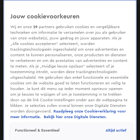
0
seconds
of
Jouw cookievoorkeuren
7
minutes,
3
Wij en onze
29
partners gebruiken cookies en vergelijkbare
seconds
technieken om informatie te verzamelen over jou als gebruiker
van onze website(s), jouw gedrag en jouw apparaten. Als je
„Alle cookies accepteren” selecteert, worden
trackingtechnologieën ingeschakeld om onze advertenties en
content te kunnen personaliseren, onze producten en diensten
te verbeteren en om de prestaties van advertenties en content
te meten. Als je „Huidige keuze opslaan” selecteert of je
toestemming intrekt, worden deze trackingtechnologieën
uitgeschakeld. We gebruiken dan enkel functionele en essentiële
cookies om de website goed te laten functioneren en veilig te
houden. Je kunt dit menu op ieder moment opnieuw openen
om je keuzes te wijzigen of om je toestemming in te trekken
door op de link Cookie-instellingen onder aan de webpagina te
klikken. Je selecties zullen overal binnen onze Digitale Diensten
worden doorgevoerd.
Raadpleeg onze Cookieverklaring voor
meer informatie.
Bekijk hier onze Digitale Diensten.
Altijd actief
Functioneel & Essentieel