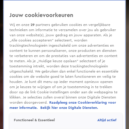
0
seconds
André Hazes eerlijk over gastartiesten
of
Aflevering 18, Seizoen 2025
Jouw cookievoorkeuren
49
seconds
Wij en onze
29
partners gebruiken cookies en vergelijkbare
technieken om informatie te verzamelen over jou als gebruiker
van onze website(s), jouw gedrag en jouw apparaten. Als je
„Alle cookies accepteren” selecteert, worden
trackingtechnologieën ingeschakeld om onze advertenties en
content te kunnen personaliseren, onze producten en diensten
te verbeteren en om de prestaties van advertenties en content
te meten. Als je „Huidige keuze opslaan” selecteert of je
toestemming intrekt, worden deze trackingtechnologieën
uitgeschakeld. We gebruiken dan enkel functionele en essentiële
cookies om de website goed te laten functioneren en veilig te
houden. Je kunt dit menu op ieder moment opnieuw openen
om je keuzes te wijzigen of om je toestemming in te trekken
door op de link Cookie-instellingen onder aan de webpagina te
klikken. Je selecties zullen overal binnen onze Digitale Diensten
worden doorgevoerd.
Raadpleeg onze Cookieverklaring voor
meer informatie.
Bekijk hier onze Digitale Diensten.
Altijd actief
Functioneel & Essentieel