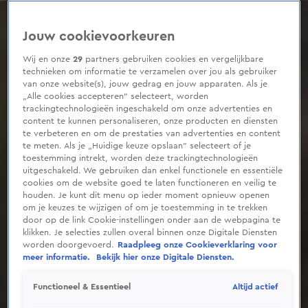
0
seconds
of
Jouw cookievoorkeuren
1
minute,
15
Wij en onze
29
partners gebruiken cookies en vergelijkbare
seconds
technieken om informatie te verzamelen over jou als gebruiker
van onze website(s), jouw gedrag en jouw apparaten. Als je
„Alle cookies accepteren” selecteert, worden
trackingtechnologieën ingeschakeld om onze advertenties en
content te kunnen personaliseren, onze producten en diensten
te verbeteren en om de prestaties van advertenties en content
te meten. Als je „Huidige keuze opslaan” selecteert of je
toestemming intrekt, worden deze trackingtechnologieën
uitgeschakeld. We gebruiken dan enkel functionele en essentiële
cookies om de website goed te laten functioneren en veilig te
houden. Je kunt dit menu op ieder moment opnieuw openen
om je keuzes te wijzigen of om je toestemming in te trekken
door op de link Cookie-instellingen onder aan de webpagina te
klikken. Je selecties zullen overal binnen onze Digitale Diensten
worden doorgevoerd.
Raadpleeg onze Cookieverklaring voor
meer informatie.
Bekijk hier onze Digitale Diensten.
Altijd actief
Functioneel & Essentieel