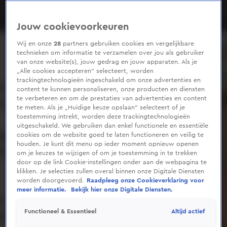
0
seconds
of
Jouw cookievoorkeuren
1
minute,
39
Wij en onze
28
partners gebruiken cookies en vergelijkbare
seconds
technieken om informatie te verzamelen over jou als gebruiker
van onze website(s), jouw gedrag en jouw apparaten. Als je
„Alle cookies accepteren” selecteert, worden
trackingtechnologieën ingeschakeld om onze advertenties en
content te kunnen personaliseren, onze producten en diensten
te verbeteren en om de prestaties van advertenties en content
te meten. Als je „Huidige keuze opslaan” selecteert of je
toestemming intrekt, worden deze trackingtechnologieën
uitgeschakeld. We gebruiken dan enkel functionele en essentiële
cookies om de website goed te laten functioneren en veilig te
houden. Je kunt dit menu op ieder moment opnieuw openen
om je keuzes te wijzigen of om je toestemming in te trekken
door op de link Cookie-instellingen onder aan de webpagina te
klikken. Je selecties zullen overal binnen onze Digitale Diensten
worden doorgevoerd.
Raadpleeg onze Cookieverklaring voor
meer informatie.
Bekijk hier onze Digitale Diensten.
Altijd actief
Functioneel & Essentieel