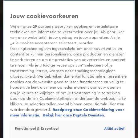
0
seconds
of
Jouw cookievoorkeuren
3
minutes,
10
Wij en onze
29
partners gebruiken cookies en vergelijkbare
seconds
technieken om informatie te verzamelen over jou als gebruiker
van onze website(s), jouw gedrag en jouw apparaten. Als je
„Alle cookies accepteren” selecteert, worden
trackingtechnologieën ingeschakeld om onze advertenties en
content te kunnen personaliseren, onze producten en diensten
te verbeteren en om de prestaties van advertenties en content
te meten. Als je „Huidige keuze opslaan” selecteert of je
toestemming intrekt, worden deze trackingtechnologieën
uitgeschakeld. We gebruiken dan enkel functionele en essentiële
cookies om de website goed te laten functioneren en veilig te
houden. Je kunt dit menu op ieder moment opnieuw openen
om je keuzes te wijzigen of om je toestemming in te trekken
door op de link Cookie-instellingen onder aan de webpagina te
klikken. Je selecties zullen overal binnen onze Digitale Diensten
worden doorgevoerd.
Raadpleeg onze Cookieverklaring voor
meer informatie.
Bekijk hier onze Digitale Diensten.
Altijd actief
Functioneel & Essentieel