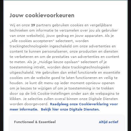
0
seconds
of
Jouw cookievoorkeuren
1
minute,
21
Wij en onze
29
partners gebruiken cookies en vergelijkbare
seconds
technieken om informatie te verzamelen over jou als gebruiker
van onze website(s), jouw gedrag en jouw apparaten. Als je
„Alle cookies accepteren” selecteert, worden
trackingtechnologieën ingeschakeld om onze advertenties en
content te kunnen personaliseren, onze producten en diensten
te verbeteren en om de prestaties van advertenties en content
te meten. Als je „Huidige keuze opslaan” selecteert of je
toestemming intrekt, worden deze trackingtechnologieën
uitgeschakeld. We gebruiken dan enkel functionele en essentiële
cookies om de website goed te laten functioneren en veilig te
houden. Je kunt dit menu op ieder moment opnieuw openen
om je keuzes te wijzigen of om je toestemming in te trekken
door op de link Cookie-instellingen onder aan de webpagina te
klikken. Je selecties zullen overal binnen onze Digitale Diensten
worden doorgevoerd.
Raadpleeg onze Cookieverklaring voor
meer informatie.
Bekijk hier onze Digitale Diensten.
Altijd actief
Functioneel & Essentieel