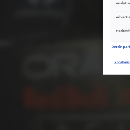
Analytis
Adverti
Marketi
Derde parti
Voorkeur