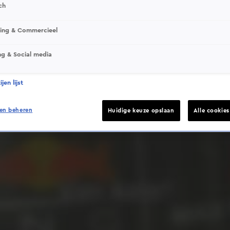
ch
sing & Commercieel
ng & Social media
Deze video is niet beschikbaar op je huidige locatie
jen lijst
en beheren
Huidige keuze opslaan
Alle cookie