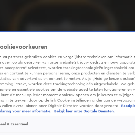
ookievoorkeuren
ze
28
partners gebruiken cookies en vergelijkbare technieken om informatie 
 over jou als gebruiker van onze website(s), jouw gedrag en jouw apparaten
ies accepteren” selecteert, worden trackingtechnologieën ingeschakeld om
es en content te kunnen personaliseren, onze producten en diensten te ver
taties van advertenties en content te meten. Als je „Huidige keuze opslaan”
temming intrekt, worden deze trackingtechnologieën uitgeschakeld. We geb
tionele en essentiële cookies om de website goed te laten functioneren en ve
 kunt dit menu op ieder moment opnieuw openen om je keuzes te wijzigen 
g in te trekken door op de link Cookie-instellingen onder aan de webpagina
es zullen overal binnen onze Digitale Diensten worden doorgevoerd.
Raadpl
laring voor meer informatie.
Bekijk hier onze Digitale Diensten.
eel & Essentieel