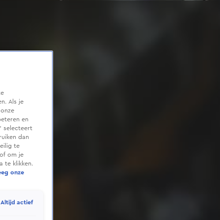
te
. Als je
 onze
beteren en
 selecteert
ruiken dan
ilig te
of om je
 te klikken.
eeg onze
Altijd actief