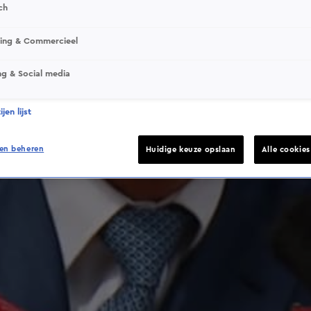
ch
This video file cannot be played.
sing & Commercieel
(Error Code: 232011)
ng & Social media
jen lijst
en beheren
Huidige keuze opslaan
Alle cookie