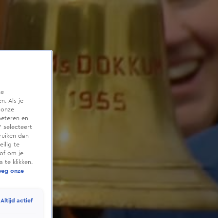
te
. Als je
 onze
beteren en
 selecteert
ruiken dan
ilig te
of om je
 te klikken.
eeg onze
Altijd actief