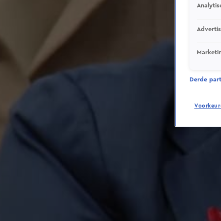
Analytis
Adverti
Marketi
Derde parti
Voorkeur