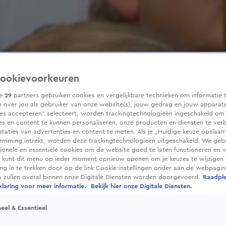
ookievoorkeuren
ze
29
partners gebruiken cookies en vergelijkbare technieken om informatie 
 over jou als gebruiker van onze website(s), jouw gedrag en jouw apparaten
ies accepteren” selecteert, worden trackingtechnologieën ingeschakeld om
es en content te kunnen personaliseren, onze producten en diensten te ver
taties van advertenties en content te meten. Als je „Huidige keuze opslaan”
temming intrekt, worden deze trackingtechnologieën uitgeschakeld. We geb
tionele en essentiële cookies om de website goed te laten functioneren en ve
 kunt dit menu op ieder moment opnieuw openen om je keuzes te wijzigen 
g in te trekken door op de link Cookie-instellingen onder aan de webpagina
es zullen overal binnen onze Digitale Diensten worden doorgevoerd.
Raadpl
laring voor meer informatie.
Bekijk hier onze Digitale Diensten.
eel & Essentieel