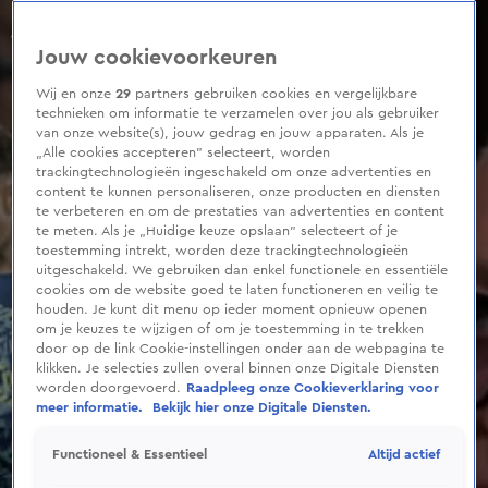
0
seconds
of
Jouw cookievoorkeuren
2
minutes,
11
Wij en onze
29
partners gebruiken cookies en vergelijkbare
seconds
technieken om informatie te verzamelen over jou als gebruiker
van onze website(s), jouw gedrag en jouw apparaten. Als je
„Alle cookies accepteren” selecteert, worden
trackingtechnologieën ingeschakeld om onze advertenties en
content te kunnen personaliseren, onze producten en diensten
te verbeteren en om de prestaties van advertenties en content
te meten. Als je „Huidige keuze opslaan” selecteert of je
toestemming intrekt, worden deze trackingtechnologieën
uitgeschakeld. We gebruiken dan enkel functionele en essentiële
cookies om de website goed te laten functioneren en veilig te
houden. Je kunt dit menu op ieder moment opnieuw openen
om je keuzes te wijzigen of om je toestemming in te trekken
door op de link Cookie-instellingen onder aan de webpagina te
klikken. Je selecties zullen overal binnen onze Digitale Diensten
worden doorgevoerd.
Raadpleeg onze Cookieverklaring voor
meer informatie.
Bekijk hier onze Digitale Diensten.
Altijd actief
Functioneel & Essentieel