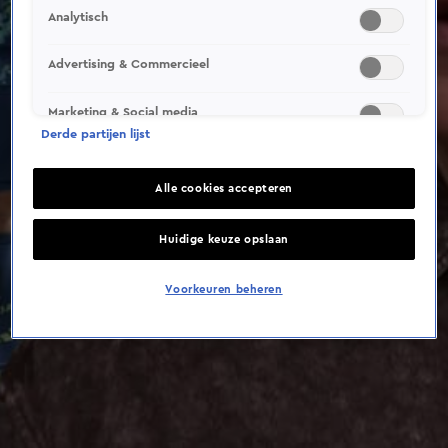
This video file cannot be
Analytisch
played.
(Error Code: 232011)
Advertising & Commercieel
Marketing & Social media
Derde partijen lijst
Alle cookies accepteren
Huidige keuze opslaan
Voorkeuren beheren